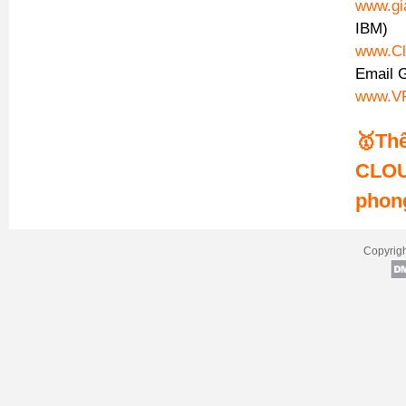
www.gi
IBM)
www.Cl
Email 
www.VP
🥇Th
CLOU
phon
Copyrigh