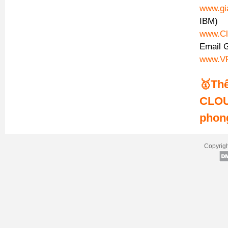
www.gi
IBM)
www.Cl
Email 
www.VP
🥇Th
CLOU
phon
Copyrigh