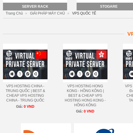
SERVER RACK
STOGARE
Trang Chủ
GIẢI PHÁP MÁY CHỦ
VPS QUỐC TẾ
V
VPS HOSTING CHINA -
VPS HOSTING HONG
VPS
TRUNG QUỐC | BEST &
KONG - HỒNG KÔNG |
Đ
CHEAP VPS HOSTING
BEST & CHEAP VPS
CH
CHINA - TRUNG QUỐC
HOSTING HONG KONG -
TA
HỒNG KÔNG
Giá:
0 VND
Giá:
0 VND