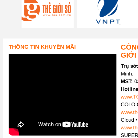
CÔNG
THÔNG TIN KHUYẾN MÃI
GIỚI
Trụ sở
Minh.
MST:
0
Hotline
www.T
COLO C
www.th
Cloud 
www.th
SUPER