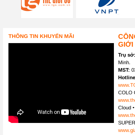
CÔNG
THÔNG TIN KHUYẾN MÃI
GIỚI
Trụ sở
Minh.
MST:
0
Hotline
www.T
COLO C
www.th
Cloud 
www.th
SUPER
www.gi