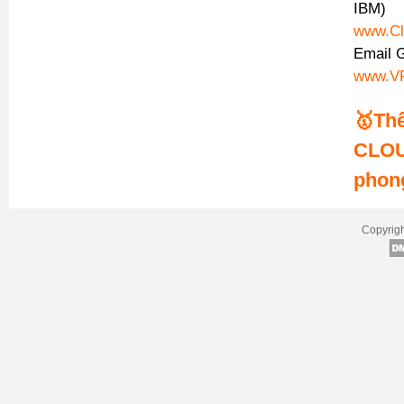
IBM)
www.Cl
Email 
www.VP
🥇Th
CLOU
phon
Copyrigh