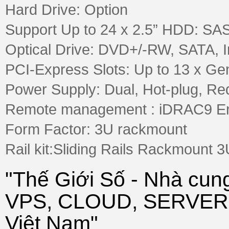
Hard Drive: Option
Support Up to 24 x 2.5” HDD: SA
Optical Drive: DVD+/-RW, SATA, I
PCI-Express Slots: Up to 13 x Gen
Power Supply: Dual, Hot-plug, R
Remote management : iDRAC9 Enter
Form Factor: 3U rackmount
Rail kit:Sliding Rails Rackmount 3
"Thế Giới Số - Nhà cu
VPS, CLOUD, SERVER, 
Việt Nam"