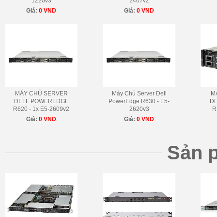
1220v3
2407v2
Giá:
0 VND
Giá:
0 VND
MÁY CHỦ SERVER
Máy Chủ Server Dell
M
DELL POWEREDGE
PowerEdge R630 - E5-
D
R620 - 1x E5-2609v2
2620v3
R
Giá:
0 VND
Giá:
0 VND
Sản 