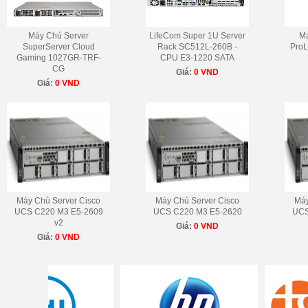
Máy Chủ Server
LifeCom Super 1U Server
Má
SuperServer Cloud
Rack SC512L-260B -
ProL
Gaming 1027GR-TRF-
CPU E3-1220 SATA
CG
Giá:
0 VND
Giá:
0 VND
Máy Chủ Server Cisco
Máy Chủ Server Cisco
Máy
UCS C220 M3 E5-2609
UCS C220 M3 E5-2620
UCS
v2
Giá:
0 VND
Giá:
0 VND