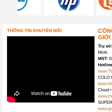
CÔNG
THÔNG TIN KHUYẾN MÃI
GIỚI
Trụ sở
Minh.
MST:
0
Hotline
www.T
COLO C
www.th
Cloud 
www.th
SUPER
www.gi