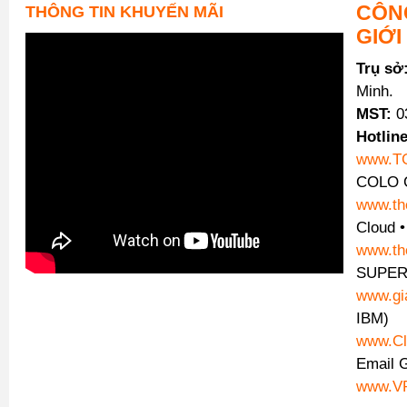
CÔNG
THÔNG TIN KHUYẾN MÃI
GIỚI
Trụ sở
Minh.
MST:
0
Hotline
www.T
COLO C
www.th
Cloud 
www.th
SUPER
www.gi
IBM)
www.Cl
Email 
www.VP