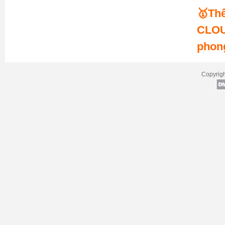
🥇Th
CLOU
phon
Copyrigh