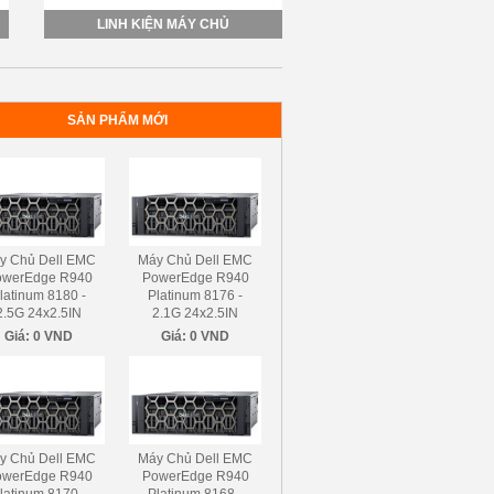
LINH KIỆN MÁY CHỦ
SẢN PHẨM MỚI
y Chủ Dell EMC
Máy Chủ Dell EMC
owerEdge R940
PowerEdge R940
latinum 8180 -
Platinum 8176 -
2.5G 24x2.5IN
2.1G 24x2.5IN
Giá:
0 VND
Giá:
0 VND
y Chủ Dell EMC
Máy Chủ Dell EMC
owerEdge R940
PowerEdge R940