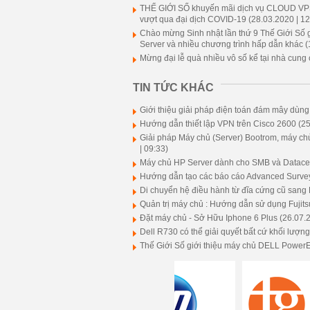
THẾ GIỚI SỐ khuyến mãi dịch vụ CLOUD V
vượt qua đại dịch COVID-19
(28.03.2020 | 12
Chào mừng Sinh nhật lần thứ 9 Thế Giới Số 
Server và nhiều chương trình hấp dẫn khác
(
Mừng đại lễ quà nhiều vô số kể tại nhà cung
TIN TỨC KHÁC
Giới thiệu giải pháp điện toán đám mây dùn
Hướng dẫn thiết lập VPN trên Cisco 2600
(25
Giải pháp Máy chủ (Server) Bootrom, máy chủ 
| 09:33)
Máy chủ HP Server dành cho SMB và Datacen
Hướng dẫn tạo các báo cáo Advanced Survey
Di chuyển hệ điều hành từ đĩa cứng cũ sa
Quản trị máy chủ : Hướng dẫn sử dụng Fujit
Đặt máy chủ - Sở Hữu Iphone 6 Plus
(26.07.2
Dell R730 có thể giải quyết bất cứ khối lượn
Thế Giới Số giới thiệu máy chủ DELL Powe