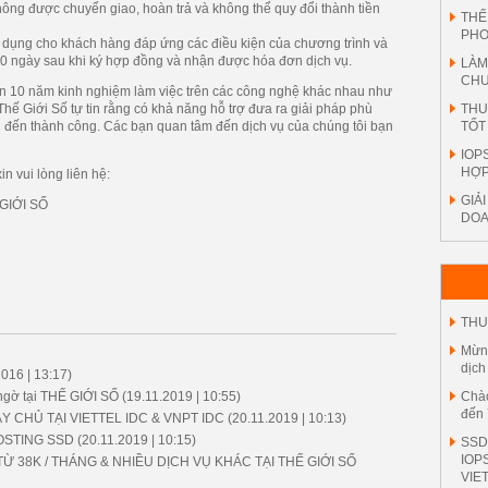
ông được chuyển giao, hoàn trả và không thể quy đổi thành tiền
THẾ
PH
 dụng cho khách hàng đáp ứng các điều kiện của chương trình và
30 ngày sau khi ký hợp đồng và nhận được hóa đơn dịch vụ.
LÀM
CHU
 hơn 10 năm kinh nghiệm làm việc trên các công nghệ khác nhau như
THU
hế Giới Số tự tin rằng có khả năng hỗ trợ đưa ra giải pháp phù
TỐT
i đến thành công. Các bạn quan tâm đến dịch vụ của chúng tôi bạn
IOP
HỢP
in vui lòng liên hệ:
GIẢ
GIỚI SỐ
DOA
THU
Mừng
dịch
016 | 13:17)
Chào
gờ tại THẾ GIỚI SỐ
(19.11.2019 | 10:55)
đến 
 CHỦ TẠI VIETTEL IDC & VNPT IDC
(20.11.2019 | 10:13)
HOSTING SSD
(20.11.2019 | 10:15)
SSD
IOP
Ừ 38K / THÁNG & NHIỀU DỊCH VỤ KHÁC TẠI THẾ GIỚI SỐ
VIE