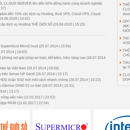
PS, CLOUD SERVER lên đến 50% đồng hành cùng doanh nghiệp
THẾ 
:17)
CLO
doa
giảm đến 70% các dịch vụ Hosting, thuê VPS, Cloud VPS, Cloud
19.06.2020 | 14:42)
OFF
 cấp dịch vụ Hosting THẾ GIỚI SỐ
(26.08.2020 | 15:20)
38K
GIỚ
Thế 
HOS
g Supermicro MicroCloud
(25.07.2014 | 15:56)
THẾ
.07.2014 | 16:03)
CHỦ
phòng net giải pháp an toàn, tiết kiệm, hiệu năng cao
(26.07.2014
THU
tại 
ter tại Việt Nam
(26.07.2014 | 09:59)
 trên Server HP Gen8
(26.07.2014 | 10:17)
CLO
DOA
ng HDD hoặc SSD mới một cách nhanh chóng
(26.07.2014 | 10:22)
su Eternus DX90 S2 cơ bản
(26.07.2014 | 10:31)
016 | 13:17)
g công việc nào
(11.02.2017 | 22:52)
rEdge R630
(11.02.2017 | 22:54)