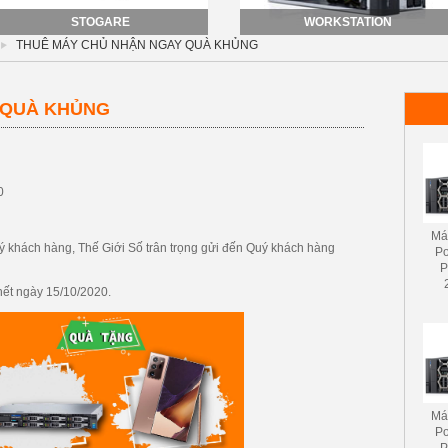
STOGARE
WORKSTATION
THUÊ MÁY CHỦ NHẬN NGAY QUÀ KHỦNG
 QUÀ KHỦNG
0
Má
ý khách hàng, Thế Giới Số trân trọng gửi đến Quý khách hàng
P
P
hết ngày
15/10/2020.
Má
P