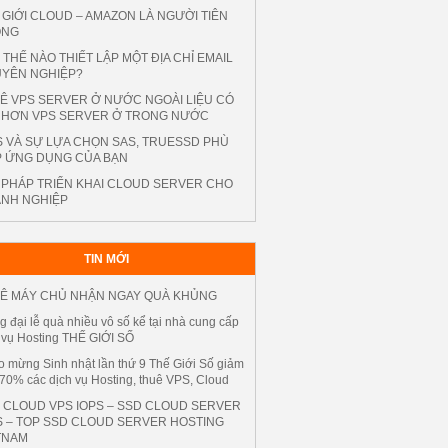
 GIỚI CLOUD – AMAZON LÀ NGƯỜI TIÊN
ONG
 THẾ NÀO THIẾT LẬP MỘT ĐỊA CHỈ EMAIL
YÊN NGHIỆP?
Ê VPS SERVER Ở NƯỚC NGOÀI LIỆU CÓ
 HƠN VPS SERVER Ở TRONG NƯỚC
S VÀ SỰ LỰA CHỌN SAS, TRUESSD PHÙ
 ỨNG DỤNG CỦA BẠN
I PHÁP TRIỂN KHAI CLOUD SERVER CHO
NH NGHIỆP
TIN MỚI
Ê MÁY CHỦ NHẬN NGAY QUÀ KHỦNG
 đại lễ quà nhiều vô số kể tại nhà cung cấp
 vụ Hosting THẾ GIỚI SỐ
 mừng Sinh nhật lần thứ 9 Thế Giới Số giảm
70% các dịch vụ Hosting, thuê VPS, Cloud
 CLOUD VPS IOPS – SSD CLOUD SERVER
S – TOP SSD CLOUD SERVER HOSTING
TNAM