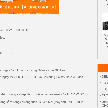
P
ores: 24, threads: 48)
Má
ise.
P
P
DC, FPT IDC.
ận ngay điện thoại
Samsung Galaxy Note 20 Ultra.
DEL
hận ngay
Máy Chủ DELL R630
Và
Samsung Galaxy Note 20 Ultra.
TỔN
THỊ
ả khách hàng ký hợp đồng thuê server trả trước của THẾ GIỚI SỐ
CLO
g.
GIẢ
tặng nằm trong chương trình khuyến mãi (Máy chủ Dell R630 và
CHO