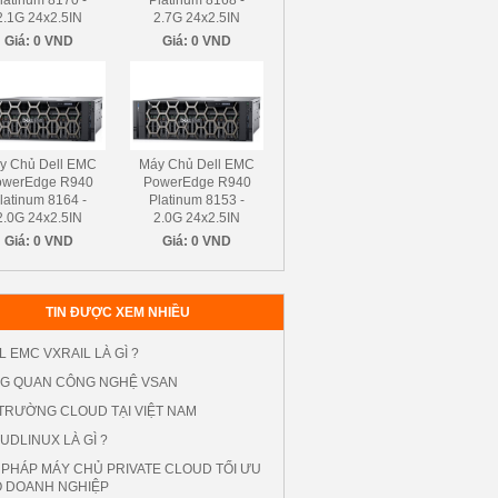
latinum 8170 -
Platinum 8168 -
2.1G 24x2.5IN
2.7G 24x2.5IN
Giá:
0 VND
Giá:
0 VND
y Chủ Dell EMC
Máy Chủ Dell EMC
owerEdge R940
PowerEdge R940
latinum 8164 -
Platinum 8153 -
2.0G 24x2.5IN
2.0G 24x2.5IN
Giá:
0 VND
Giá:
0 VND
TIN ĐƯỢC XEM NHIỀU
L EMC VXRAIL LÀ GÌ ?
G QUAN CÔNG NGHỆ VSAN
 TRƯỜNG CLOUD TẠI VIỆT NAM
UDLINUX LÀ GÌ ?
I PHÁP MÁY CHỦ PRIVATE CLOUD TỐI ƯU
 DOANH NGHIỆP