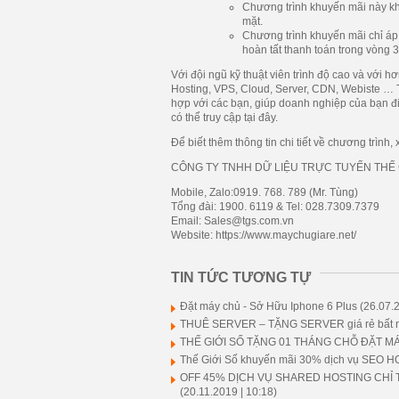
Chương trình khuyến mãi này kh
mặt.
Chương trình khuyến mãi chỉ áp
hoàn tất thanh toán trong vòng 
Với đội ngũ kỹ thuật viên trình độ cao và với
Hosting, VPS, Cloud, Server, CDN, Webiste … T
hợp với các bạn, giúp doanh nghiệp của bạn đ
có thể truy cập tại đây.
Để biết thêm thông tin chi tiết về chương trình, x
CÔNG TY TNHH DỮ LIỆU TRỰC TUYẾN THẾ 
Mobile, Zalo:
0919. 768. 789 (Mr. Tùng)
Tổng đài: 1900. 6119 & Tel: 028.7309.7379
Email: Sales@tgs.com.vn
Website: https://www.maychugiare.net/
TIN TỨC TƯƠNG TỰ
Đặt máy chủ - Sở Hữu Iphone 6 Plus
(26.07.2
THUÊ SERVER – TẶNG SERVER giá rẻ bất n
THẾ GIỚI SỐ TẶNG 01 THÁNG CHỖ ĐẶT MÁY
Thế Giới Số khuyến mãi 30% dịch vụ SEO 
OFF 45% DỊCH VỤ SHARED HOSTING CHỈ T
(20.11.2019 | 10:18)