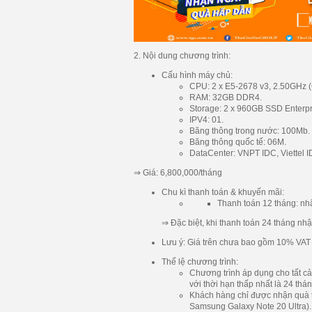
2. Nội dung chương trình:
Cấu hình máy chủ:
CPU: 2 x E5-2678 v3, 2.50GHz (C
RAM: 32GB DDR4.
Storage: 2 x 960GB SSD Enterpr
IPV4: 01.
Băng thông trong nước: 100Mb.
Băng thông quốc tế: 06M.
DataCenter: VNPT IDC, Viettel I
⇒ Giá:
6,800,000
/tháng
Chu kì thanh toán & khuyến mãi:
Thanh toán 12 tháng: nh
⇒ Đặc biệt, khi thanh toán 24 tháng n
Lưu ý:
Giá trên chưa bao gồm 10% VAT
Thể lệ chương trình:
Chương trình áp dụng cho tất c
với thời hạn thấp nhất là 24 thán
Khách hàng chỉ được nhận quà 
Samsung Galaxy Note 20 Ultra).