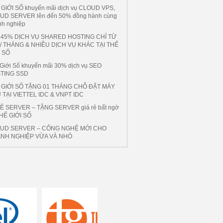
GIỚI SỐ khuyến mãi dịch vụ CLOUD VPS,
UD SERVER lên đến 50% đồng hành cùng
nh nghiệp
 45% DỊCH VỤ SHARED HOSTING CHỈ TỪ
 / THÁNG & NHIỀU DỊCH VỤ KHÁC TẠI THẾ
I SỐ
Giới Số khuyến mãi 30% dịch vụ SEO
TING SSD
 GIỚI SỐ TẶNG 01 THÁNG CHỖ ĐẶT MÁY
 TẠI VIETTEL IDC & VNPT IDC
Ê SERVER – TẶNG SERVER giá rẻ bất ngờ
THẾ GIỚI SỐ
UD SERVER – CÔNG NGHỆ MỚI CHO
NH NGHIỆP VỪA VÀ NHỎ