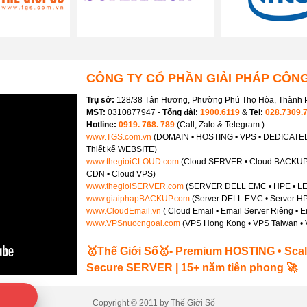
CÔNG TY CỔ PHẦN GIẢI PHÁP CÔNG
Trụ sở:
128/38 Tân Hương, Phường Phú Thọ Hòa, Thành P
MST:
0310877947 -
Tổng đài:
1900.6119
&
Tel:
028.7309.
Hotline:
0919. 768. 789
(Call, Zalo & Telegram )
www.TGS.com.vn
(DOMAIN • HOSTING • VPS • DEDICAT
Thiết kế WEBSITE)
www.thegioiCLOUD.com
(Cloud SERVER • Cloud BACKUP 
CDN • Cloud VPS)
www.thegioiSERVER.com
(SERVER DELL EMC • HPE • L
www.giaiphapBACKUP.com
(Server DELL EMC • Server HP
www.CloudEmail.vn
( Cloud Email • Email Server Riêng • 
www.VPSnuocngoai.com
(VPS Hong Kong • VPS Taiwan • 
🥇Thế Giới Số🥇- Premium HOSTING • Sca
Secure SERVER | 15+ năm tiên phong 🚀
Copyright © 2011 by Thế Giới Số