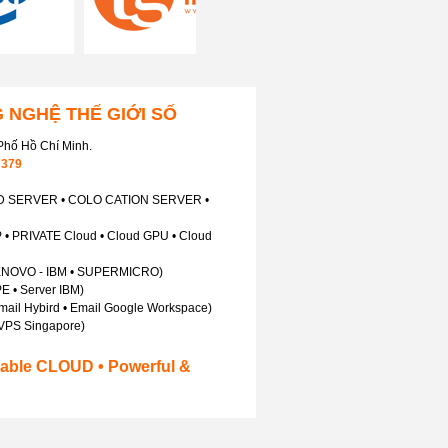
 NGHỆ THẾ GIỚI SỐ
hố Hồ Chí Minh.
7379
ED SERVER • COLO CATION SERVER •
• PRIVATE Cloud • Cloud GPU • Cloud
ENOVO - IBM • SUPERMICRO)
E • Server IBM)
Email Hybird • Email Google Workspace)
VPS Singapore)
lable CLOUD • Powerful &