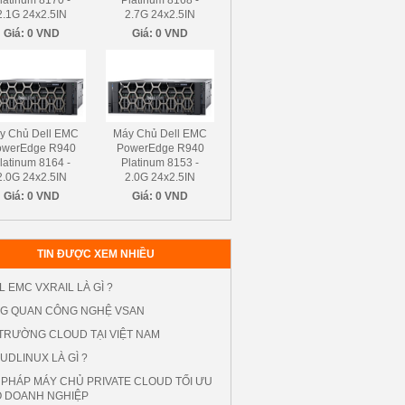
latinum 8170 -
Platinum 8168 -
2.1G 24x2.5IN
2.7G 24x2.5IN
Giá:
0 VND
Giá:
0 VND
y Chủ Dell EMC
Máy Chủ Dell EMC
owerEdge R940
PowerEdge R940
latinum 8164 -
Platinum 8153 -
2.0G 24x2.5IN
2.0G 24x2.5IN
Giá:
0 VND
Giá:
0 VND
TIN ĐƯỢC XEM NHIỀU
L EMC VXRAIL LÀ GÌ ?
G QUAN CÔNG NGHỆ VSAN
 TRƯỜNG CLOUD TẠI VIỆT NAM
UDLINUX LÀ GÌ ?
I PHÁP MÁY CHỦ PRIVATE CLOUD TỐI ƯU
 DOANH NGHIỆP