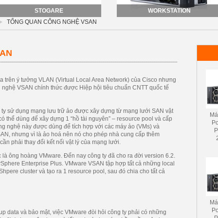
STOGARE
WORKSTATION
TỔNG QUAN CÔNG NGHỆ VSAN
SAN
a trên ý tưởng VLAN (Virtual Local Area Network) của Cisco nhưng
g nghệ VSAN chính thức được Hiệp hội tiêu chuẩn CNTT quốc tế
ty sử dụng mạng lưu trữ ảo được xây dựng từ mạng lưới SAN vật
Má
ó thể dùng để xây dựng 1 “hồ tài nguyên” – resource pool và cấp
P
ông nghệ này được dùng để tích hợp với các máy ảo (VMs) và
P
 SAN, nhưng vì là ảo hoá nên nó cho phép nhà cung cấp thêm
ần phải thay đổi kết nối vật lý của mạng lưới.
 là ông hoàng VMware. Đến nay công ty đã cho ra đời version 6.2.
Sphere Enterprise Plus. VMware VSAN tập hợp tất cả những local
Shpere cluster và tạo ra 1 resource pool, sau đó chia cho tất cả
Má
P
kup data và bảo mật, việc VMware đòi hỏi công ty phải có những