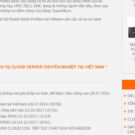
P
Profile) được xây dựng và tối ưu hoá cho các phần mềm của họ
 cứng này, HPE, DELL EMC đang là những người dẫn đầu, theo sau
ó những ưu điểm riêng của hãng: SuperMicro.
 các bộ Ready Node Profiles mà VMware yêu cầu và sự so sánh
Má
P
P
ỊCH VỤ CLOUD SERVER CHUYÊN NGHIỆP TẠI VIỆT NAM “
phòng net giải pháp an toàn, tiết kiệm, hiệu năng cao
(26.07.2014
DEL
TỔN
ter tại Việt Nam
(26.07.2014 | 09:59)
g công việc nào
(11.02.2017 | 22:52)
THỊ
rEdge R630
(11.02.2017 | 22:54)
CLO
ƯƠNG LAI
(14.12.2017 | 18:41)
GIẢ
UNG CLOUD CDN, TIẾP TỤC CHẠY ĐUA VỚI AMAZON
CHO