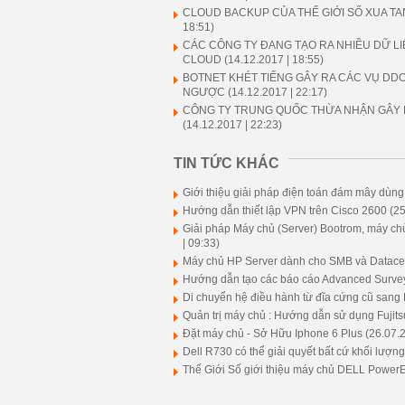
CLOUD BACKUP CỦA THẾ GIỚI SỐ XUA T
18:51)
CÁC CÔNG TY ĐANG TẠO RA NHIỀU DỮ L
CLOUD
(14.12.2017 | 18:55)
BOTNET KHÉT TIẾNG GÂY RA CÁC VỤ DDO
NGƯỢC
(14.12.2017 | 22:17)
CÔNG TY TRUNG QUỐC THỪA NHẬN GÂY 
(14.12.2017 | 22:23)
TIN TỨC KHÁC
Giới thiệu giải pháp điện toán đám mây dùn
Hướng dẫn thiết lập VPN trên Cisco 2600
(25
Giải pháp Máy chủ (Server) Bootrom, máy chủ 
| 09:33)
Máy chủ HP Server dành cho SMB và Datacen
Hướng dẫn tạo các báo cáo Advanced Survey
Di chuyển hệ điều hành từ đĩa cứng cũ sa
Quản trị máy chủ : Hướng dẫn sử dụng Fujit
Đặt máy chủ - Sở Hữu Iphone 6 Plus
(26.07.2
Dell R730 có thể giải quyết bất cứ khối lượn
Thế Giới Số giới thiệu máy chủ DELL Powe