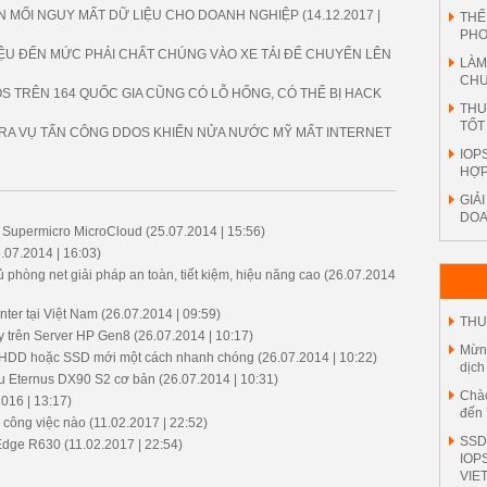
AN MỐI NGUY MẤT DỮ LIỆU CHO DOANH NGHIỆP
(14.12.2017 |
THẾ
PH
IỆU ĐẾN MỨC PHẢI CHẤT CHÚNG VÀO XE TẢI ĐỂ CHUYỂN LÊN
LÀM
CHU
S TRÊN 164 QUỐC GIA CŨNG CÓ LỖ HỔNG, CÓ THỂ BỊ HACK
THU
TỐT
RA VỤ TẤN CÔNG DDOS KHIẾN NỬA NƯỚC MỸ MẤT INTERNET
IOP
HỢP
GIẢ
DOA
g Supermicro MicroCloud
(25.07.2014 | 15:56)
.07.2014 | 16:03)
phòng net giải pháp an toàn, tiết kiệm, hiệu năng cao
(26.07.2014
ter tại Việt Nam
(26.07.2014 | 09:59)
THU
 trên Server HP Gen8
(26.07.2014 | 10:17)
Mừng
ng HDD hoặc SSD mới một cách nhanh chóng
(26.07.2014 | 10:22)
dịch
su Eternus DX90 S2 cơ bản
(26.07.2014 | 10:31)
Chào
016 | 13:17)
đến 
g công việc nào
(11.02.2017 | 22:52)
SSD
rEdge R630
(11.02.2017 | 22:54)
IOP
VIE