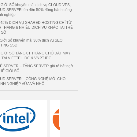
GIỚI SỐ khuyến mãi dịch vụ CLOUD VPS,
UD SERVER lên đến 50% đồng hành cùng
nh nghiệp
 45% DỊCH VỤ SHARED HOSTING CHỈ TỪ
 / THÁNG & NHIỀU DỊCH VỤ KHÁC TẠI THẾ
I SỐ
Giới Số khuyến mãi 30% dịch vụ SEO
TING SSD
 GIỚI SỐ TẶNG 01 THÁNG CHỖ ĐẶT MÁY
 TẠI VIETTEL IDC & VNPT IDC
Ê SERVER – TẶNG SERVER giá rẻ bất ngờ
THẾ GIỚI SỐ
UD SERVER – CÔNG NGHỆ MỚI CHO
NH NGHIỆP VỪA VÀ NHỎ