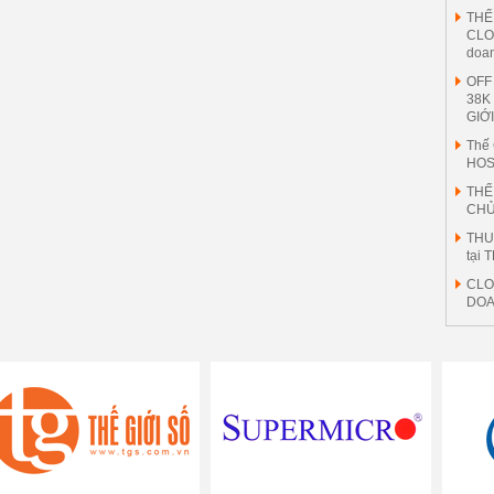
THẾ 
CLO
doa
OFF
38K
GIỚ
Thế 
HOS
THẾ
CHỦ
THU
tại 
CLO
DOA