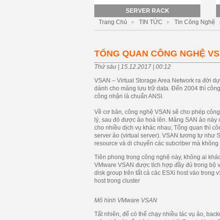
SERVER RACK
Trang Chủ
TIN TỨC
Tin Công Nghệ
TỔNG QUAN CÔNG NGHỆ V
Thứ sáu | 15.12.2017 | 00:12
VSAN – Virtual Storage Area Network ra đời dự
dành cho mảng lưu trữ data. Đến 2004 thì côn
công nhận là chuẩn ANSI.
Về cơ bản, công nghệ VSAN sẽ cho phép công 
lý, sau đó được ảo hoá lên. Mảng SAN ảo này c
cho nhiều dịch vụ khác nhau; Tổng quan thì c
server ảo (virtual server). VSAN tương tự như
resource và di chuyển các subcriber mà không c
Tiên phong trong công nghệ này, không ai khác
VMware VSAN được tích hợp đầy đủ trong bộ v
disk group trên tất cả các ESXi host vào trong v
host trong cluster
Mô hình VMware VSAN
Tất nhiên, để có thể chạy nhiều tác vụ ảo, bac