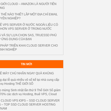
 GIỚI CLOUD – AMAZON LÀ NGƯỜI TIÊN
ONG
 THẾ NÀO THIẾT LẬP MỘT ĐỊA CHỈ EMAIL
YÊN NGHIỆP?
Ê VPS SERVER Ở NƯỚC NGOÀI LIỆU CÓ
 HƠN VPS SERVER Ở TRONG NƯỚC
S VÀ SỰ LỰA CHỌN SAS, TRUESSD PHÙ
 ỨNG DỤNG CỦA BẠN
I PHÁP TRIỂN KHAI CLOUD SERVER CHO
NH NGHIỆP
TIN MỚI
Ê MÁY CHỦ NHẬN NGAY QUÀ KHỦNG
 đại lễ quà nhiều vô số kể tại nhà cung cấp
 vụ Hosting THẾ GIỚI SỐ
 mừng Sinh nhật lần thứ 9 Thế Giới Số giảm
70% các dịch vụ Hosting, thuê VPS, Cloud
 CLOUD VPS IOPS – SSD CLOUD SERVER
S – TOP SSD CLOUD SERVER HOSTING
TNAM