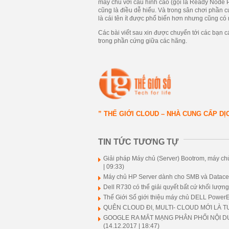
máy chủ với cấu hình cao (gọi là Ready Node 
cũng là điều dễ hiểu. Và trong sân chơi phần
là cái tên ít được phổ biến hơn nhưng cũng c
Các bài viết sau xin được chuyển tới các bạn
trong phần cứng giữa các hãng.
” THẾ GIỚI CLOUD – NHÀ CUNG CẤP D
TIN TỨC TƯƠNG TỰ
Giải pháp Máy chủ (Server) Bootrom, máy chủ 
| 09:33)
Máy chủ HP Server dành cho SMB và Datacen
Dell R730 có thể giải quyết bất cứ khối lượn
Thế Giới Số giới thiệu máy chủ DELL Powe
QUÊN CLOUD ĐI, MULTI- CLOUD MỚI LÀ T
GOOGLE RA MẮT MẠNG PHÂN PHỐI NỘI D
(14.12.2017 | 18:47)