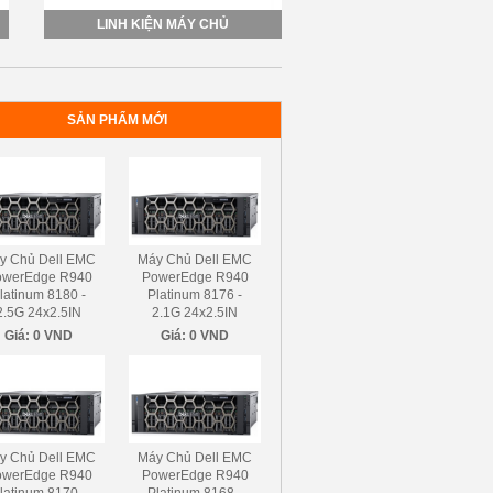
LINH KIỆN MÁY CHỦ
SẢN PHẨM MỚI
y Chủ Dell EMC
Máy Chủ Dell EMC
owerEdge R940
PowerEdge R940
latinum 8180 -
Platinum 8176 -
2.5G 24x2.5IN
2.1G 24x2.5IN
Giá:
0 VND
Giá:
0 VND
y Chủ Dell EMC
Máy Chủ Dell EMC
owerEdge R940
PowerEdge R940